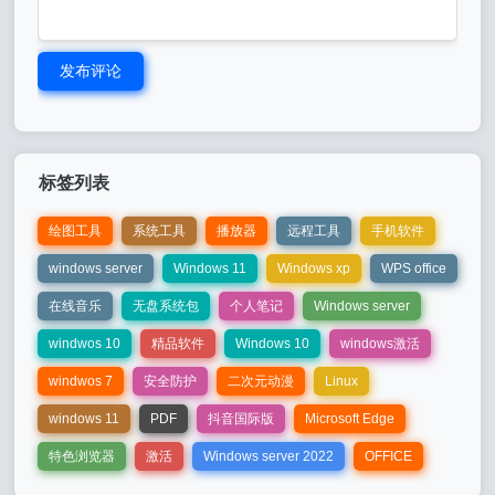
发布评论
标签列表
绘图工具
系统工具
播放器
远程工具
手机软件
windows server
Windows 11
Windows xp
WPS office
在线音乐
无盘系统包
个人笔记
Windows server
windwos 10
精品软件
Windows 10
windows激活
windwos 7
安全防护
二次元动漫
Linux
windows 11
PDF
抖音国际版
Microsoft Edge
特色浏览器
激活
Windows server 2022
OFFICE