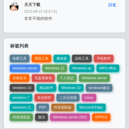
天天下载
回复
2023-08-15 18:47:31
非常不错的软件
标签列表
绘图工具
系统工具
播放器
远程工具
手机软件
windows server
Windows 11
Windows xp
WPS office
在线音乐
无盘系统包
个人笔记
Windows server
windwos 10
精品软件
Windows 10
windows激活
windwos 7
安全防护
二次元动漫
Linux
windows 11
PDF
抖音国际版
Microsoft Edge
特色浏览器
激活
Windows server 2022
OFFICE