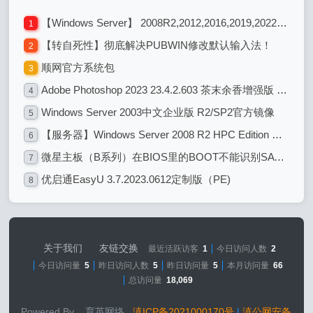
【Windows Server】 2008R2,2012,2016,2019,2022各系统版本区别
1
【转自死性】彻底解决PUBWIN修改默认输入法！
2
顺网官方系统包
3
Adobe Photoshop 2023 23.4.2.603 茶末余香增强版 图像编辑处理设计
4
Windows Server 2003中文企业版 R2/SP2官方镜像
5
【服务器】Windows Server 2008 R2 HPC Edition with Service Pack 1 (x64)
6
微星主板（B系列）在BIOS里的BOOT不能识别SATA硬盘 解决办法
7
优启通EasyU 3.7.2023.0612定制版（PE)
8
关于我们
友链交换
最近活跃访客
1
今日访问人数
2
今日访问量
5
昨日访问人数
5
昨日访问量
5
本月访问量
66
总访问量
18,069
Powered By 育英网络
滇ICP备2021000170号
|
滇公网安备