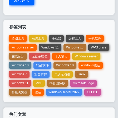
发布评论
标签列表
绘图工具
系统工具
播放器
远程工具
手机软件
windows server
Windows 11
Windows xp
WPS office
在线音乐
无盘系统包
个人笔记
Windows server
windwos 10
精品软件
Windows 10
windows激活
windwos 7
安全防护
二次元动漫
Linux
windows 11
PDF
抖音国际版
Microsoft Edge
特色浏览器
激活
Windows server 2022
OFFICE
热门文章