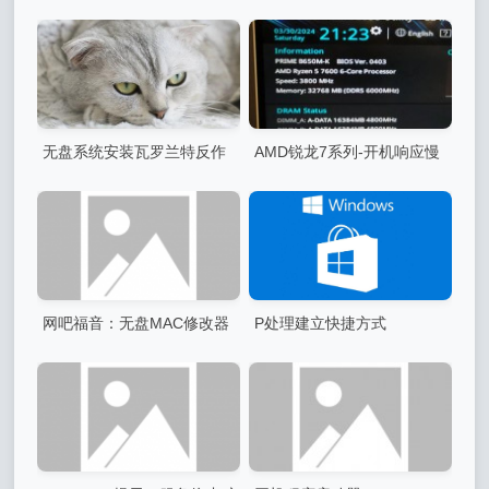
无盘系统安装瓦罗兰特反作
AMD锐龙7系列-开机响应慢
弊系统
以及PXE读取慢 解决办法
网吧福音：无盘MAC修改器
P处理建立快捷方式
v1.2（转自队长duiz.ne）