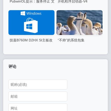
PubwinOL提示：服务停止 文
开机程序启动器-V4
件损坏，请安装最新版本计费
软件解决方法。
技嘉B760M D2HX SI主板改
“不帅”的系统包集
UEFI启动后速度变慢（转爱分
享）
评论