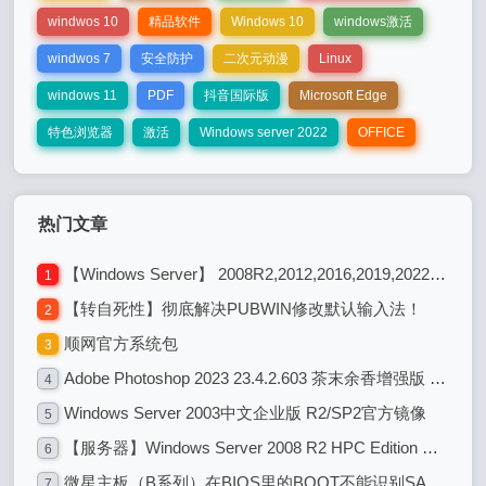
windwos 10
精品软件
Windows 10
windows激活
windwos 7
安全防护
二次元动漫
Linux
windows 11
PDF
抖音国际版
Microsoft Edge
特色浏览器
激活
Windows server 2022
OFFICE
热门文章
【Windows Server】 2008R2,2012,2016,2019,2022各系统版本区别
1
【转自死性】彻底解决PUBWIN修改默认输入法！
2
顺网官方系统包
3
Adobe Photoshop 2023 23.4.2.603 茶末余香增强版 图像编辑处理设计
4
Windows Server 2003中文企业版 R2/SP2官方镜像
5
【服务器】Windows Server 2008 R2 HPC Edition with Service Pack 1 (x64)
6
微星主板（B系列）在BIOS里的BOOT不能识别SATA硬盘 解决办法
7